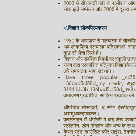
2003 में सोसायटी फॉर द प्रमोशन ऑफ अल्
सोसाइटी सम्मेलन और 2008 में दूसरा सम
V.विज्ञान लोकप्रियकरण
1980 के आसपास से मलयालम में लोकप्रिय 
अब लोकप्रिय मलयालम पत्रिकाओं, समाचार
कुछ सौ लेख लिखे हैं।
विज्ञान और संबंधित विषयों पर स्कूली छात
राज्य द्वारा प्रकाशित पत्रिका विज्ञानकैर
लंबे समय तक भाषा संस्थान।
Have three popular _cc7819
136bad5cf58d_my credit; ഭൂ
3194-bb3b-136bad5cf58d_पृथ्वी 
वातावरण प्रकाशित साहित्य प्रवर्तक को
ऑपरेटिव सोसाइटी), द स्टेट इंस्टीट्यू
अथभुथाकझचकल।
फ्रंटलाइन में अंग्रेजी में कई लेख प्रक
स्टॉलमैन, एबेन मोगलेन और अन्य के साथ स
केरल स्टेट काउंसिल फॉर साइंस, टेक्नोल