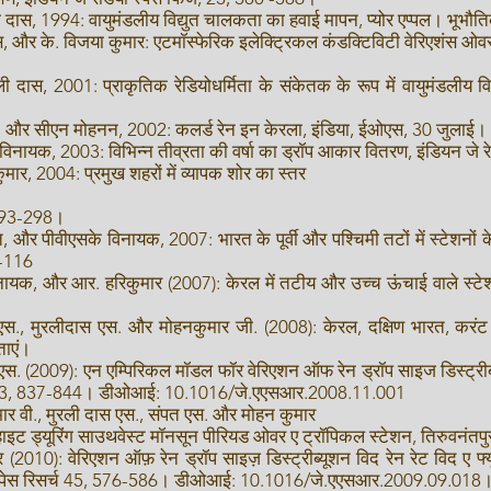
ली दास, 1994: वायुमंडलीय विद्युत चालकता का हवाई मापन, प्योर एप्पल। भू
ास, और के. विजया कुमार: एटमॉस्फेरिक इलेक्ट्रिकल कंडक्टिविटी वेरिएशंस ओ
ी दास, 2001: प्राकृतिक रेडियोधर्मिता के संकेतक के रूप में वायुमंडलीय 
हम, और सीएन मोहनन, 2002: कलर्ड रेन इन केरला, इंडिया, ईओएस, 30 जुलाई।
विनायक, 2003: विभिन्न तीव्रता की वर्षा का ड्रॉप आकार वितरण, इंडियन जे
मार, 2004: प्रमुख शहरों में व्यापक शोर का स्तर
 293-298।
, और पीवीएसके विनायक, 2007: भारत के पूर्वी और पश्चिमी तटों में स्टेशनों
1-116
ायक, और आर. हरिकुमार (2007): केरल में तटीय और उच्च ऊंचाई वाले स्टेशनों 
 एस., मुरलीदास एस. और मोहनकुमार जी. (2008): केरल, दक्षिण भारत, करंट
ताएं।
ी.एस. (2009): एन एम्पिरिकल मॉडल फॉर वेरिएशन ऑफ रेन ड्रॉप साइज डिस्ट्री
सर्च, 43, 837-844। डीओआई: 10.1016/जे.एएसआर.2008.11.001
ार वी., मुरली दास एस., संपत एस. और मोहन कुमार
हाइट ड्यूरिंग साउथवेस्ट मॉनसून पीरियड ओवर ए ट्रॉपिकल स्टेशन, तिरुवनंतप
(2010): वेरिएशन ऑफ़ रेन ड्रॉप साइज़ डिस्ट्रीब्यूशन विद रेन रेट विद ए फ्य
 इन स्पेस रिसर्च 45, 576-586। डीओआई: 10.1016/जे.एएसआर.2009.09.018