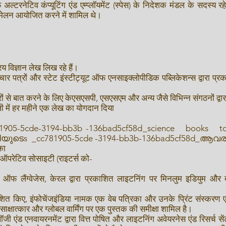
टरनेटिव कंप्यूटिंग एंड एम्प्लॉयमेंट (स्पेस) के निदेशक मंडल के सदस्य रहे 
्मेलन आयोजित करने में शामिल थे।
विज्ञान लेख लिख रहे हैं।
 पत्रों और स्टेट इंस्टीट्यूट ऑफ एनसाइक्लोपीडिक पब्लिकेशन्स द्वारा प
्रों से बात करने के लिए केएसएसपी, एसएसएम और अन्य जैसे विभिन्न संगठनों द्व
ाली में हर महीने एक लेख का योगदान दिया
05-5cde-3194-bb3b -136bad5cf58d_science books to
മിയുടെs _cc781905-5cde -3194-bb3b-136bad5cf58d_ആവ
का
-ऑपरेटिव सोसाइटी (राइटर्स को-
ट ऑफ लैंग्वेजेस, केरल द्वारा प्रकाशित लाइटनिंग पर मिनलुम इडियुम और ब
ाशित किए, इंफोचेंजइंडिया नामक एक वेब पत्रिका और उनके प्रिंट संस्करण एजें
ाक्षात्कार और ग्लोबल वार्मिंग पर एक पुस्तक की समीक्षा शामिल है।
ॉजी एंड एनवायरनमेंट द्वारा वित्त पोषित और लाइटनिंग अवेयरनेस एंड रिसर्च 