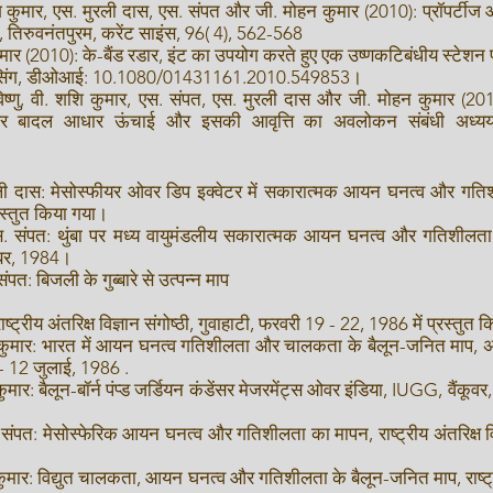
 कुमार, एस. मुरली दास, एस. संपत और जी. मोहन कुमार (2010): प्रॉपर्टीज 
 तिरुवनंतपुरम, करेंट साइंस, 96( 4), 562-568
ार (2010): के-बैंड रडार, इंट का उपयोग करते हुए एक उष्णकटिबंधीय स्टेशन 
सेंसिंग, डीओआई: 10.1080/01431161.2010.549853।
िष्णु, वी. शशि कुमार, एस. संपत, एस. मुरली दास और जी. मोहन कुमार (2
रम पर बादल आधार ऊंचाई और इसकी आवृत्ति का अवलोकन संबंधी अध्यय
ी दास: मेसोस्फीयर ओवर डिप इक्वेटर में सकारात्मक आयन घनत्व और गतिशीलत
रस्तुत किया गया।
स. संपत: थुंबा पर मध्य वायुमंडलीय सकारात्मक आयन घनत्व और गतिशीलता
वंबर, 1984।
त: बिजली के गुब्बारे से उत्पन्न माप
ीय अंतरिक्ष विज्ञान संगोष्ठी, गुवाहाटी, फरवरी 19 - 22, 1986 में प्रस्तुत 
ुमार: भारत में आयन घनत्व गतिशीलता और चालकता के बैलून-जनित माप, अंतरिक
 - 12 जुलाई, 1986 .
मार: बैलून-बॉर्न पंप्ड जर्डियन कंडेंसर मेजरमेंट्स ओवर इंडिया, IUGG, वैंक
ंपत: मेसोस्फेरिक आयन घनत्व और गतिशीलता का मापन, राष्ट्रीय अंतरिक्ष विज्
मार: विद्युत चालकता, आयन घनत्व और गतिशीलता के बैलून-जनित माप, राष्ट्रीय 